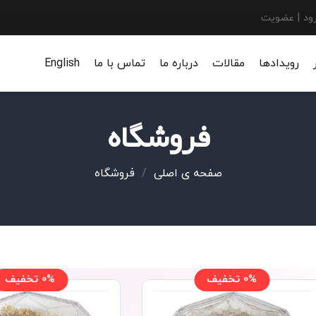
ود
|
عضويت
رويدادها
مقالات
درباره ما
تماس با ما
English
فروشگاه
صفحه ی اصلی
/
فروشگاه
0% تخفیف
0% تخفیف