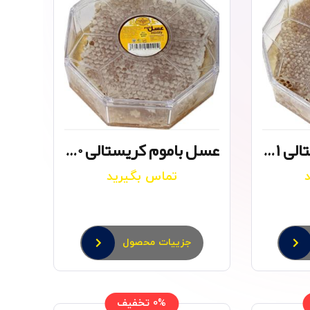
عسل باموم کریستالی ۱ کیلوگرم
عسل باموم کریستالی 500 گرم
تماس بگیرید
جزییات محصول
0% تخفیف