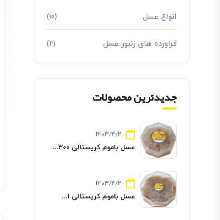
انواع عسل
(10)
فراورده های زنبور عسل
(2)
جدیدترین محصولات
1403/4/2
عسل باموم کریستالی ۳۰۰...
1403/4/2
عسل باموم کریستالی ۱...