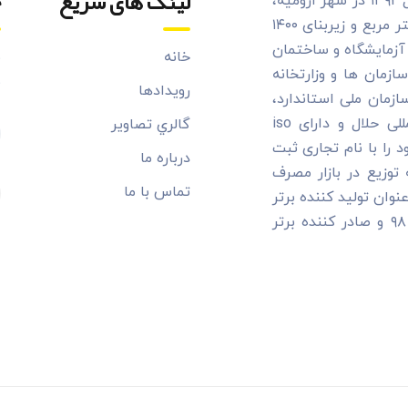
لینک های سریع
خ
کارخانه فرآوری و بسته بندی عسل طبیعی مارمیشو در سال ۱۳۹۲ در شهر ارومیه،
شهر گلهای خوشبو و سرسبز، در فضایی به مساحت ۳۱۰۰ متر مربع و زیربنای ۱۴۰۰
، آزمایشگاه و ساختمان
خانه
ب
ازمان ها و وزارتخانه
م
رويدادها
زمان ملی استاندارد،
وزارت جهاد کشاورزی، اداره دامپزشکی، مؤسسه بین المللی حلال و دارای iso
گالري تصاوير
H تولید محصولات خود را با نام تجاری ثبت
درباره ما
وزیع در بازار مصرف
تماس با ما
ان تولید کننده برتر
استانی در رشته صنایع تبدیلی دامی در سال های ۹۳ و ۹۸ و صادر کننده برتر