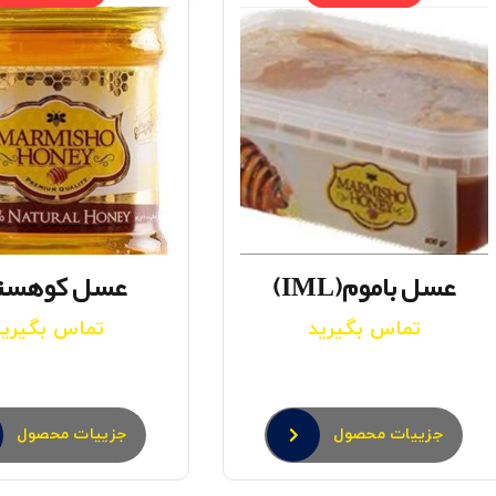
عسل باموم(IML)
عسل کوهست
تماس بگیرید
تماس بگیرید
جزییات محصول
جزییات محصول